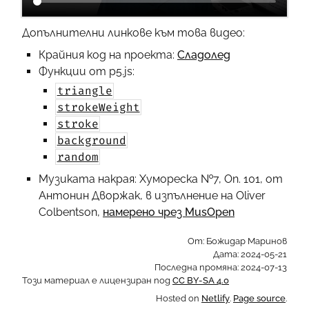
Допълнителни линкове към това видео:
Крайния код на проекта:
Сладолед
Функции от p5.js:
triangle
strokeWeight
stroke
background
random
Музиката накрая: Хумореска №7, Оп. 101, от
Антонин Дворжак, в изпълнение на Oliver
Colbentson,
намерено чрез MusOpen
От: Божидар Маринов
Дата:
2024-05-21
Последна промяна:
2024-07-13
Този материал е лицензиран под
CC BY-SA 4.0
Hosted on
Netlify
.
Page source
.