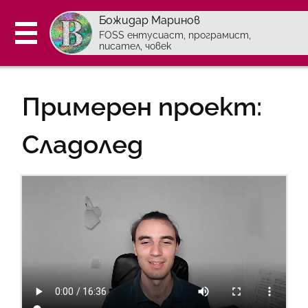
Божидар Маринов
FOSS ентусиаст, програмист,
писател, човек
За мен
Примерен проект:
Курс по програмиране
- Уроци по програмиране
Сладолед
Контакти
Страници на английски:
Блог (en)
Проекти (en)
Абонирайте се с Atom