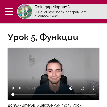
Божидар Маринов
FOSS ентусиаст, програмист,
писател, човек
За мен
Урок 5, Функции
Курс по програмиране
- Уроци по програмиране
Контакти
Страници на английски:
Блог (en)
Проекти (en)
Абонирайте се с Atom
Допълнителни линкове към този урок: