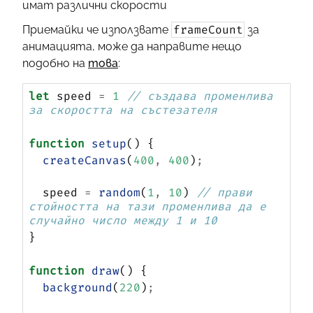
имат различни скорости
frameCount
Приемайки че използвате
за
анимацията, може да направите нещо
подобно на
това
:
let
 speed 
=
1
// създава променлива 
за скоростта на състезателя
function
setup
() {
createCanvas
(
400
,
400
)
;
  speed 
=
random
(
1
,
10
) 
// прави 
стойността на тази променлива да е 
случайно число между 1 и 10
}
function
draw
() {
background
(
220
)
;