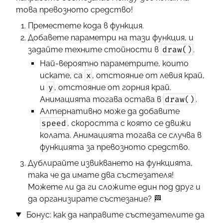
това превозното средство!
Преместете кода в функция.
Добавете параметри на тази функция, и
draw()
задайте техните стойности в
.
Най-вероятно параметрите, които
x
искате, са
, отстояние от левия край,
y
и
, отстояние от горния край.
draw()
Анимацията тогава остава в
.
Алтернативно може да добавите
speed
, скоростта с която се движи
колата. Анимацията тогава се случва в
функцията за превозното средство.
Дублирайте извикването на функцията,
така че да имате два състезателя!
Можете ли да ги сложите един под друг и
да организирате състезание?
🏁
Бонус: как да направите състезателите да